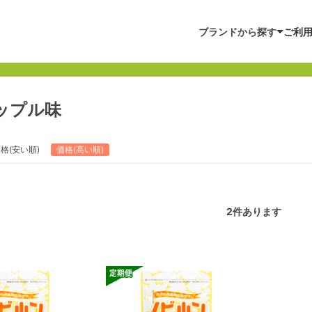
ブランドから探す
ご利
ップル味
格(安い順)
価格(高い順)
2
件あります