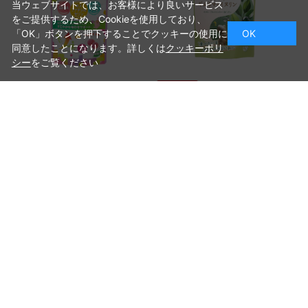
当ウェブサイトでは、お客様により良いサービス
をご提供するため、Cookieを使用しており、
「OK」ボタンを押下することでクッキーの使用に
OK
同意したことになります。詳しくは
クッキーポリ
シー
をご覧ください
【定期便】サラシア ギムネマ
【定期便】ノビルンPS 30日分
＆イヌリン 30日分
￥1,980（税込）
￥980（税込）
つづきを見る
[1～8件]
22
件あります
ご利用ガイド
お問い合わせ