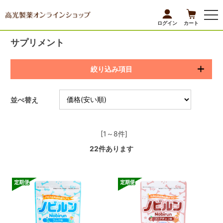
ログイン
カート
サプリメント
絞り込み項目
並べ替え
[1～8件]
22
件あります