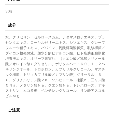
30g
成分
水、グリセリン、セルロースガム、ナタマメ種子エキス、プラ
センタエキス、ローヤルゼリーエキス、シソエキス、グレープ
フルーツ種子エキス、パパイン、乳酸桿菌溶解質、乳酸桿菌／
ダイコン根発酵液、加水分解ヒアルロン酸、ヒト脂肪細胞順化
培養液エキス、オリーブ果実油、（クエン酸／乳酸／リノール
酸／オレイン酸）グリセリル、ポリソルベート６０、１，２ヘ
キサンジオール、トロポロン、カプリリルグリコール、マスチ
ック樹脂、トリ（カプリル酸／カプリン酸）グリセリル、Ｂ
Ｇ、グリチルリチン酸２Ｋ、ソルビトール、硝酸Ｋ、三リン酸
５Ｎａ、メタリン酸Ｎａ、クエン酸Ｎａ、トレハロース、デキ
ストリン、ムコ多糖、ペンチレングリコール、リン酸アスコル
ビルＭｇ
ご注意