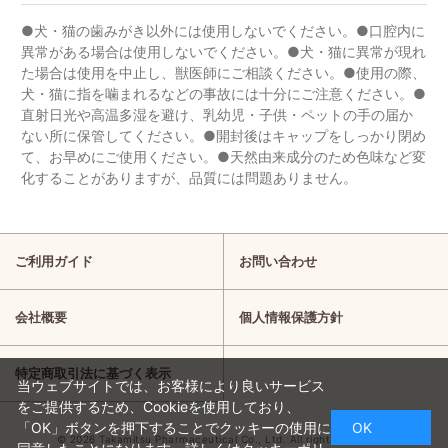
●犬・猫の歯みがき以外には使用しないでください。●口腔内に
異常がある場合は使用しないでください。●犬・猫に異常が現れ
た場合は使用を中止し、獣医師にご相談ください。●使用の際、
犬・猫に指を噛まれるなどの事故には十分にご注意ください。●
直射日光や高温多湿を避け、乳幼児・子供・ペットの手の届か
ない所に保管してください。●開封後はキャップをしっかり閉め
て、お早めにご使用ください。●天然由来成分のため色味など変
化することがありますが、品質には問題ありません。
ご利用ガイド
お問い合わせ
会社概要
個人情報保護方針
特定商取引法に基づく表示
当ウェブサイトでは、お客様により良いサービス
をご提供するため、Cookieを使用しており、
「OK」ボタンを押下することでクッキーの使用に
OK
©
2026 Takamitsu Pharmaceutical Co., Ltd. All rights Reserved.