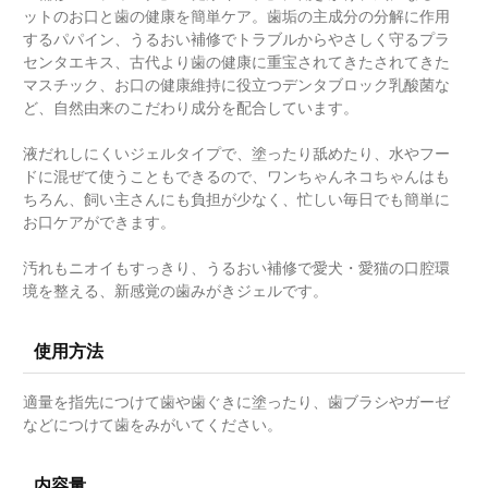
ットのお口と歯の健康を簡単ケア。歯垢の主成分の分解に作用
するパパイン、うるおい補修でトラブルからやさしく守るプラ
センタエキス、古代より歯の健康に重宝されてきたされてきた
マスチック、お口の健康維持に役立つデンタブロック乳酸菌な
ど、自然由来のこだわり成分を配合しています。
液だれしにくいジェルタイプで、塗ったり舐めたり、水やフー
ドに混ぜて使うこともできるので、ワンちゃんネコちゃんはも
ちろん、飼い主さんにも負担が少なく、忙しい毎日でも簡単に
お口ケアができます。
汚れもニオイもすっきり、うるおい補修で愛犬・愛猫の口腔環
境を整える、新感覚の歯みがきジェルです。
使用方法
適量を指先につけて歯や歯ぐきに塗ったり、歯ブラシやガーゼ
などにつけて歯をみがいてください。
内容量