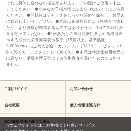
まれに身体に合わない場合があります。その際はご使用を中止
してください。●小さなお子様が喉に詰まらせないようにご注意
ください。●開封後はチャックをしっかり閉めて保存し、お早め
にお召し上がりください。●本品は多量摂取により疾病が治癒し
たり、より健康が増進するものではありません。1日の摂取目安
量を守ってください。●1日あたりの摂取目安に含まれる機能表
示する成分の栄養素等表示基準（18歳以上、基準熱量
2,200kcal）に占める割合：カルシウム（33.1％）、ビタミンＢ
6（76.9％）、ビタミンＤ（36.0％）●本品は特定保健用食品と
は異なり、消費者庁長官による個別審査を受けたものではあり
ません。
ご利用ガイド
お問い合わせ
会社概要
個人情報保護方針
特定商取引法に基づく表示
当ウェブサイトでは、お客様により良いサービス