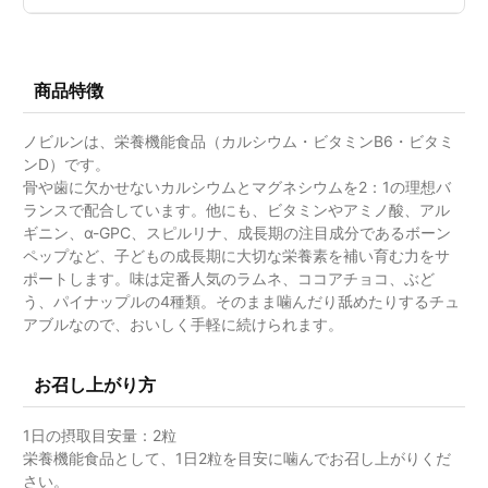
商品特徴
ノビルンは、栄養機能食品（カルシウム・ビタミンB6・ビタミ
ンD）です。
骨や歯に欠かせないカルシウムとマグネシウムを2：1の理想バ
ランスで配合しています。他にも、ビタミンやアミノ酸、アル
ギニン、α-GPC、スピルリナ、成長期の注目成分であるボーン
ペップなど、子どもの成長期に大切な栄養素を補い育む力をサ
ポートします。味は定番人気のラムネ、ココアチョコ、ぶど
う、パイナップルの4種類。そのまま噛んだり舐めたりするチュ
アブルなので、おいしく手軽に続けられます。
お召し上がり方
1日の摂取目安量：2粒
栄養機能食品として、1日2粒を目安に噛んでお召し上がりくだ
さい。