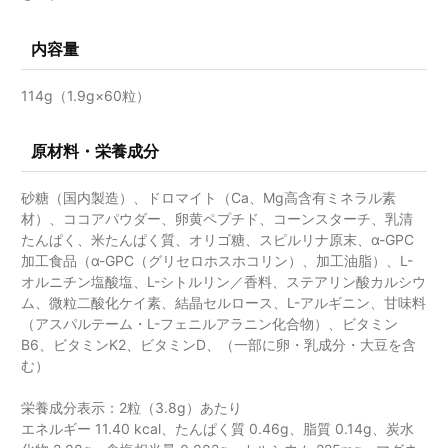
内容量
114g（1.9g×60粒）
原材料・栄養成分
砂糖（国内製造）、ドロマイト（Ca、Mg高含有ミネラル素
材）、ココアパウダー、卵黄ペプチド、コーンスターチ、乳清
たんぱく、米たんぱく質、オリゴ糖、スピルリナ原末、α-GPC
加工食品（α-GPC（グリセロホスホコリン）、加工油脂）、L-
オルニチン塩酸塩、L-シトルリン／香料、ステアリン酸カルシウ
ム、微粒二酸化ケイ素、結晶セルロース、L-アルギニン、甘味料
（アスパルテーム・L-フェニルアラニン化合物）、ビタミン
B6、ビタミンK2、ビタミンD、（一部に卵・乳成分・大豆を含
む）
栄養成分表示：2粒（3.8g）あたり
エネルギー 11.40 kcal、たんぱく質 0.46g、脂質 0.14g、炭水