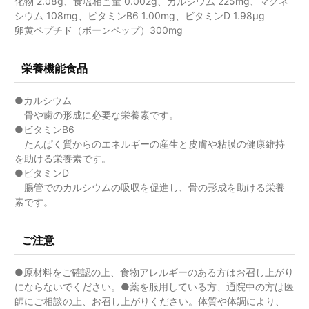
化物 2.08g、食塩相当量 0.002g、カルシウム 225mg、マグネ
シウム 108mg、ビタミンB6 1.00mg、ビタミンD 1.98μg
卵黄ペプチド（ボーンペップ）300mg
栄養機能食品
●カルシウム
骨や歯の形成に必要な栄養素です。
●ビタミンB6
たんぱく質からのエネルギーの産生と皮膚や粘膜の健康維持
を助ける栄養素です。
●ビタミンD
腸管でのカルシウムの吸収を促進し、骨の形成を助ける栄養
素です。
ご注意
●原材料をご確認の上、食物アレルギーのある方はお召し上がり
にならないでください。●薬を服用している方、通院中の方は医
師にご相談の上、お召し上がりください。体質や体調により、