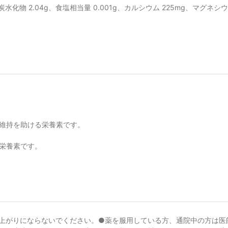
g、炭水化物 2.04g、食塩相当量 0.001g、カルシウム 225mg、マグネシウム
維持を助ける栄養素です。
栄養素です。
上がりにならないでください。●薬を服用している方、通院中の方は医