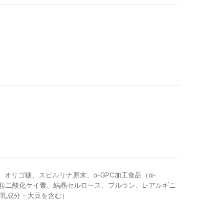
リゴ糖、スピルリナ原末、α-GPC加工食品（α-
粒二酸化ケイ素、結晶セルロース、プルラン、L-アルギニ
・乳成分・大豆を含む）