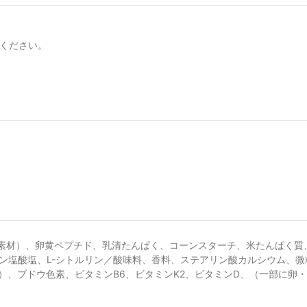
りください。
素材）、卵黄ペプチド、乳清たんぱく、コーンスターチ、米たんぱく質、オ
チン塩酸塩、L-シトルリン／酸味料、香料、ステアリン酸カルシウム、微
）、ブドウ色素、ビタミンB6、ビタミンK2、ビタミンD、（一部に卵