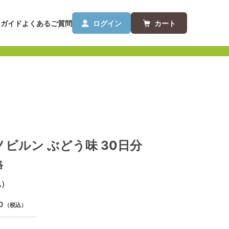
用ガイド
よくあるご質問
ログイン
カート
ビルン ぶどう味 30日分
格
込）
0
（税込）